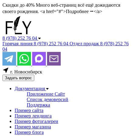
Скидки до 40%
Много веб-страниц всё ещё дожидаются
своего рождения. <a href="#">Подробнее ⭢</a>
8 (978) 252 76 04
Горячая линия
8 (978) 252 76 04
Отдел продаж
8 (978) 252 76
04
г. Новосибирск
Задать вопрос
Документация
Приложение Сайт
Список демоверсий
Поддержка
Пример сайта
Пример лендинга
Пример фотогалереи
Пример магазина
Пример блога