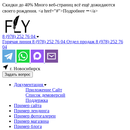
Скидки до 40%
Много веб-страниц всё ещё дожидаются
своего рождения. <a href="#">Подробнее ⭢</a>
8 (978) 252 76 04
Горячая линия
8 (978) 252 76 04
Отдел продаж
8 (978) 252 76
04
г. Новосибирск
Задать вопрос
Документация
Приложение Сайт
Список демоверсий
Поддержка
Пример сайта
Пример лендинга
Пример фотогалереи
Пример магазина
Пример блога