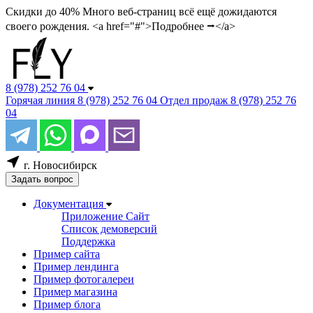
Скидки до 40%
Много веб-страниц всё ещё дожидаются
своего рождения. <a href="#">Подробнее ⭢</a>
8 (978) 252 76 04
Горячая линия
8 (978) 252 76 04
Отдел продаж
8 (978) 252 76
04
г. Новосибирск
Задать вопрос
Документация
Приложение Сайт
Список демоверсий
Поддержка
Пример сайта
Пример лендинга
Пример фотогалереи
Пример магазина
Пример блога