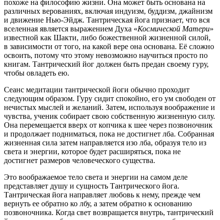
похоже на философию жизни. Она может быть основана на
различных верованиях, включая индуизм, буддизм, джайнизм
и движение Нью-Эйдж. Тантрическая йога признает, что вся
вселенная является выражением Духа «
Космической Матери
»
известной как Шакти, либо божественной жизненной силой,
в зависимости от того, на какой вере она основана. Её сложно
освоить, потому что этому невозможно научиться просто по
книгам. Тантрический йог должен быть предан своему гуру,
чтобы овладеть ею.
Сеанс медитации тантрической йоги обычно проходит
следующим образом. Гуру сидит спокойно, его ум свободен от
нечистых мыслей и желаний. Затем, используя воображение и
чувства, ученик собирает свою собственную жизненную силу.
Она перемещается вверх от копчика к шее через позвоночник
и продолжает подниматься, пока не достигнет лба. Собранная
жизненная сила затем направляется изо лба, образуя тело из
света и энергии, которое будет расширяться, пока не
достигнет размеров человеческого существа.
Это воображаемое тело света и энергии на самом деле
представляет душу и сущность Тантрического йога.
Тантрическая йога направляет любовь к нему, прежде чем
вернуть ее обратно ко лбу, а затем обратно к основанию
позвоночника. Когда свет возвращается внутрь, тантрический